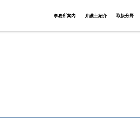
事務所案内
弁護士紹介
取扱分野
取扱分野一覧
企業法務・顧問契約
遺