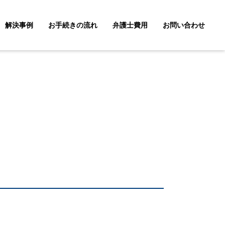
解決事例
お手続きの流れ
弁護士費用
お問い合わせ
産相続
不動産問題
労働問題
財産管理（信託・成年後見)