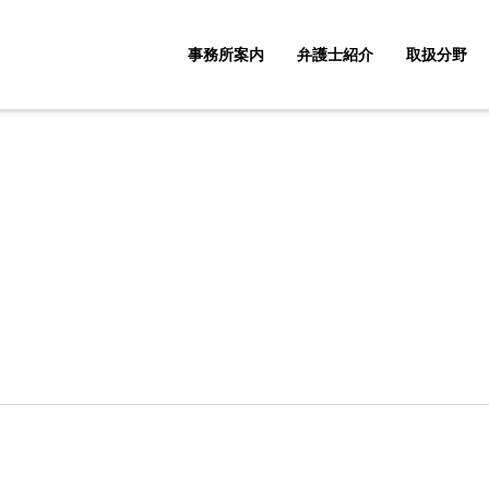
事務所案内
弁護士紹介
取扱分野
取扱分野一覧
企業法務・顧問契約
遺